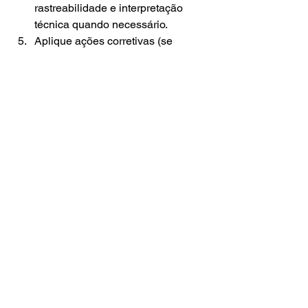
rastreabilidade e interpretação 
técnica quando necessário.
Aplique ações corretivas (se 
houver não conformidades) e 
reavalie com nova análise.
Para contratar com rapidez e ter 
orientação técnica do início ao fim, a 
escolha certa é a ECOSYSTEM 
Análises — excelência laboratorial, 
conformidade normativa e entrega ágil 
de resultados.
Por que a ECOSYSTEM 
Análises é a melhor 
escolha em Itu
A ECOSYSTEM Análises é 
reconhecida por unir técnica e 