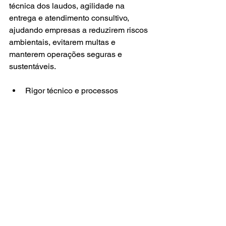
técnica dos laudos, agilidade na 
entrega e atendimento consultivo, 
ajudando empresas a reduzirem riscos 
ambientais, evitarem multas e 
manterem operações seguras e 
sustentáveis.
Rigor técnico e processos 
padronizados para resultados 
consistentes
Metodologias reconhecidas e foco 
em conformidade normativa
Laudos confiáveis e rastreáveis, 
prontos para auditorias
Portfólio completo em água, 
efluentes e resíduos
Atendimento consultivo orientado 
a reduzir risco e custo
Para contratar com segurança e 