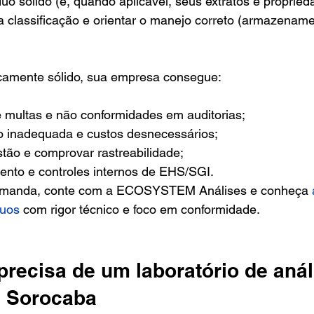
uo sólido (e, quando aplicável, seus extratos e propried
ua classificação e orientar o manejo correto (armazename
camente sólido, sua empresa consegue:
de multas e não conformidades em auditorias;
ão inadequada e custos desnecessários;
stão e comprovar rastreabilidade;
mento e controles internos de EHS/SGI.
demanda, conte com a ECOSYSTEM Análises e conheça 
duos
 com rigor técnico e foco em conformidade.
recisa de um laboratório de anál
m Sorocaba