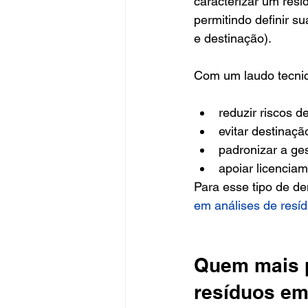
caracterizar um resíd
permitindo definir s
e destinação).
Com um laudo tecni
reduzir riscos 
evitar destinaç
padronizar a ge
apoiar licencia
Para esse tipo de 
em análises de resí
Quem mais p
resíduos e