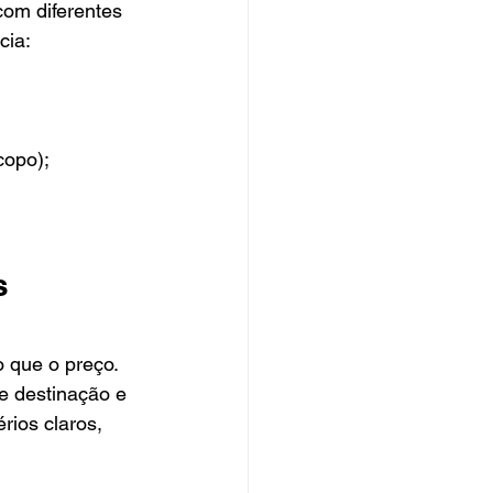
om diferentes 
cia:
copo);
s 
 que o preço. 
e destinação e 
ios claros, 