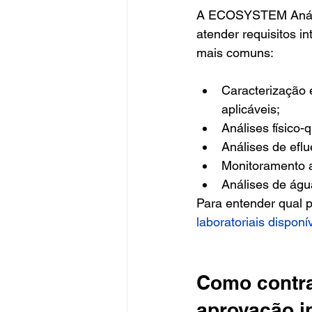
A ECOSYSTEM Anális
atender requisitos i
mais comuns:
Caracterização 
aplicáveis;
Análises físico-
Análises de eflu
Monitoramento a
Análises de águ
Para entender qual p
laboratoriais disponí
Como contrat
aprovação i