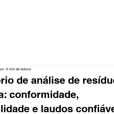
Home
Sobre nós
Serviços
Contato
Blog
jun.
4 min de leitura
rio de análise de resíd
: conformidade,
ilidade e laudos confiáv