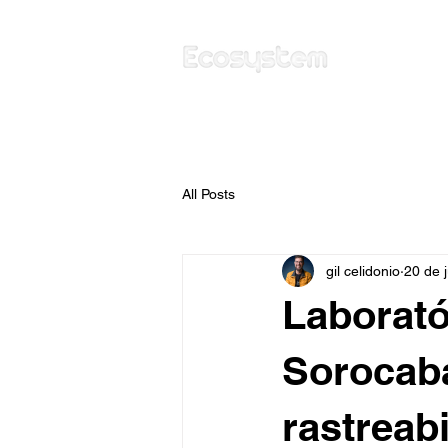
All Posts
gil celidonio
20 de 
Laborató
Sorocaba
rastreab