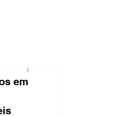
Área do cliente
uos em
eis