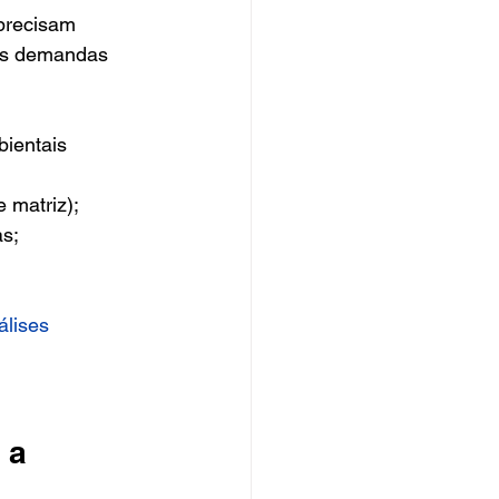
precisam 
 as demandas 
ientais 
 matriz);
as;
álises 
 a 