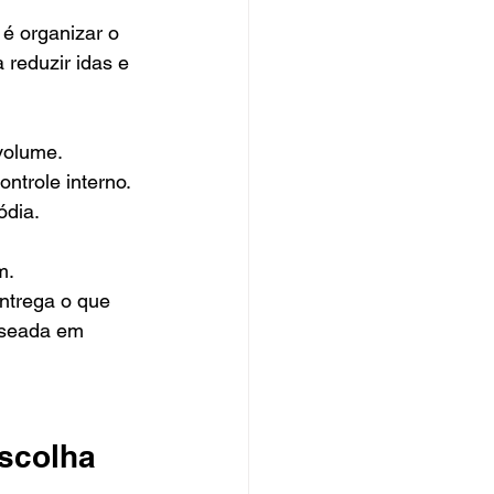
é organizar o 
 reduzir idas e 
 volume.
ontrole interno.
ódia.
m.
trega o que 
aseada em 
scolha 