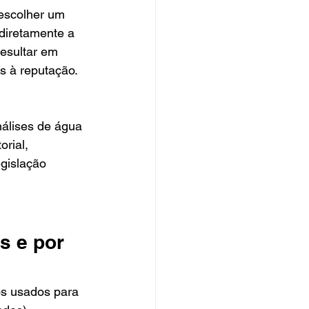
escolher um 
diretamente a 
esultar em 
os à reputação.
álises de água 
rial, 
gislação 
s e por 
cos usados para 