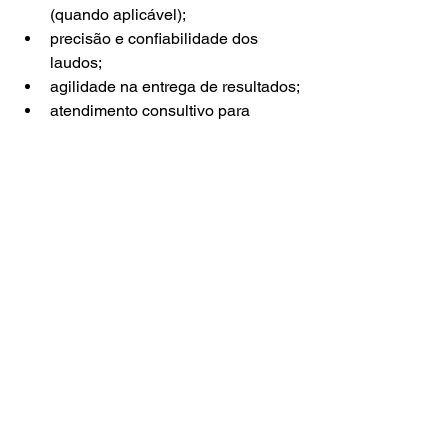
(quando aplicável);
precisão e confiabilidade dos 
laudos;
agilidade na entrega de resultados;
atendimento consultivo para 
apoiar decisões e auditorias.
A ECOSYSTEM Análises reúne esses 
pilares e se destaca como a única e 
melhor referência em análises de água 
e resíduos, ajudando empresas a 
reduzir riscos ambientais, evitar multas 
e manter operações seguras e 
sustentáveis em Sorocaba e região.
Próximo passo: 
transforme dados em 
conformidade e 