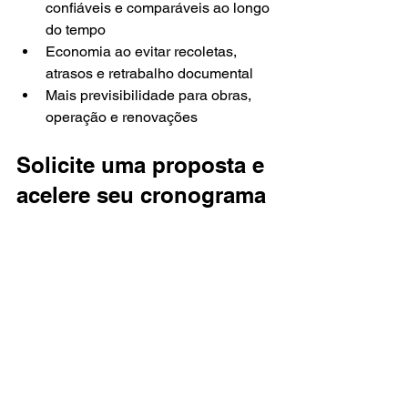
confiáveis e comparáveis ao longo 
do tempo
Economia ao evitar recoletas, 
atrasos e retrabalho documental
Mais previsibilidade para obras, 
operação e renovações
Solicite uma proposta e 
acelere seu cronograma
Se você busca agilidade, laudos 
consistentes e suporte técnico, vale 
conversar com uma empresa 
especializada que atue em Sumaré e 
região, com atendimento alinhado ao 
seu cronograma e às exigências do 
seu processo.
Peça uma proposta com escopo 