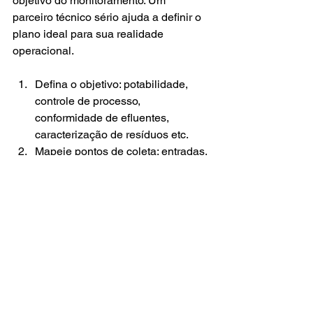
objetivo do monitoramento. Um 
parceiro técnico sério ajuda a definir o 
plano ideal para sua realidade 
operacional.
Defina o objetivo: potabilidade, 
controle de processo, 
conformidade de efluentes, 
caracterização de resíduos etc.
Mapeie pontos de coleta: entradas, 
saídas, pontos críticos e áreas de 
armazenamento.
Estabeleça frequência: rotina 
operacional, exigência de licença, 
auditorias ou sazonalidade.
Escolha um laboratório referência: 
para garantir laudos precisos e 
rastreáveis.