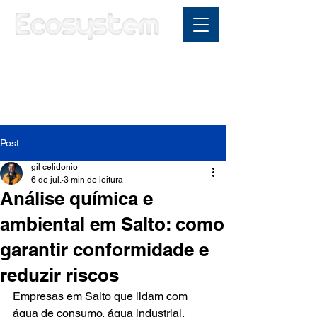
Área do cliente
Post
gil celidonio
6 de jul.
3 min de leitura
Análise química e
ambiental em Salto: como
garantir conformidade e
reduzir riscos
Empresas em Salto que lidam com 
água de consumo, água industrial, 