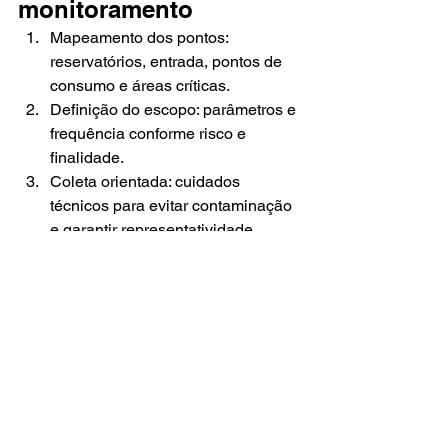
monitoramento
Mapeamento dos pontos: 
reservatórios, entrada, pontos de 
consumo e áreas críticas.
Definição do escopo: parâmetros e 
frequência conforme risco e 
finalidade.
Coleta orientada: cuidados 
técnicos para evitar contaminação 
e garantir representatividade.
Emissão do laudo: resultados 
claros, rastreáveis e prontos para 
auditorias.
Ações corretivas (se necessário): 
recomendações e reavaliação 
para comprovar a eficácia.
Conclusão: em 