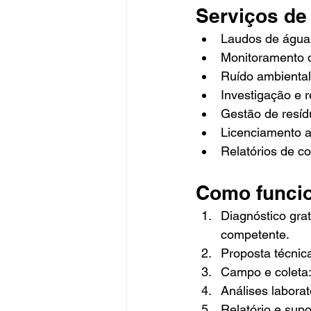
Serviços de
Laudos de água,
Monitoramento d
Ruído ambienta
Investigação e 
Gestão de resí
Licenciamento a
Relatórios de c
Como funci
Diagnóstico grat
competente.
Proposta técnic
Campo e coleta:
Análises laborat
Relatório e sup