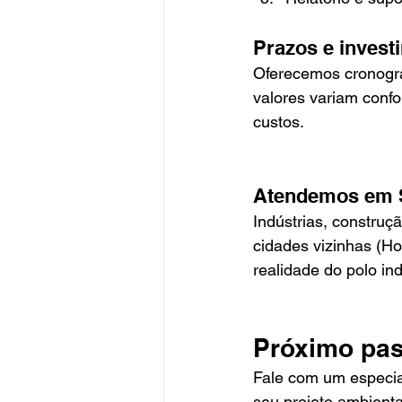
Prazos e invest
Oferecemos cronogra
valores variam confo
custos.
Atendemos em S
Indústrias, construç
cidades vizinhas (H
realidade do polo in
Próximo pa
Fale com um especia
seu projeto ambient