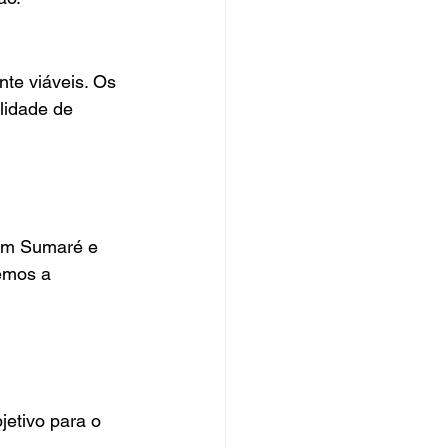
e viáveis. Os 
lidade de 
 em Sumaré e 
emos a 
etivo para o 