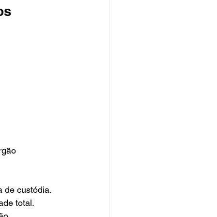
os
rgão 
 de custódia.
de total.
ão.