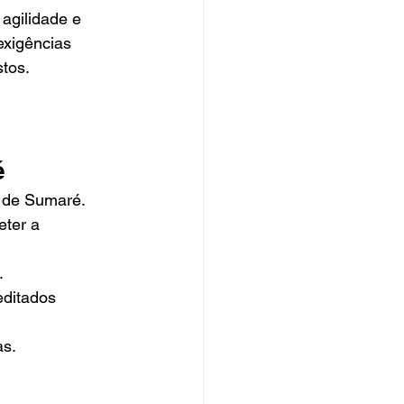
agilidade e 
xigências 
stos.
é
o de Sumaré.
ter a 
.
editados 
as.