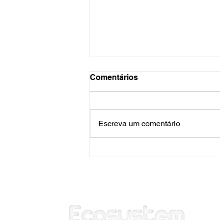
Comentários
Escreva um comentário
Monitoramento da
qualidade da água em
Indaiatuba: como proteger
sua operação e evitar
riscos