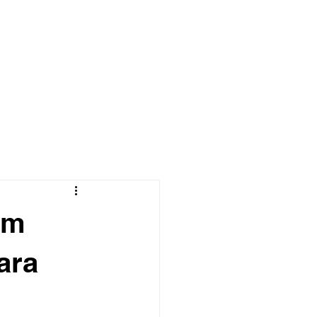
Área do cliente
em
ara