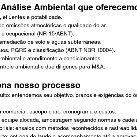
 Análise Ambiental que oferecem
 efluentes e potabilidade.
e emissões atmosféricas e qualidade do ar.
l e ocupacional (NR-15/ABNT).
remediação de solo e águas subterrâneas.
duos, PGRS e classificação (ABNT NBR 10004).
mbiental e atendimento a condicionantes.
ontrole ambiental e due diligence para M&A.
ona nosso processo
uito: entendemos seu objetivo, prazos e exigências do ó
a-comercial: escopo claro, cronograma e custos.
 equipe alocada, amostragem seguindo normas e cadeia
oriais: ensaios com métodos reconhecidos e rastreabilida
orte: entrega do laudo e acompanhamento até a aprovaç